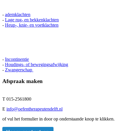
-
ademklachten
-
Lage rug- en bekkenklachten
-
Heup-, knie- en voetklachten
-
Incontinentie
-
Houdings- of bewegingsafwijking
-
Zwangerschap
Afspraak maken
T 015-2561800
E
info@oefentherapeutendelft.nl
of vul het formulier in door op onderstaande knop te klikken.