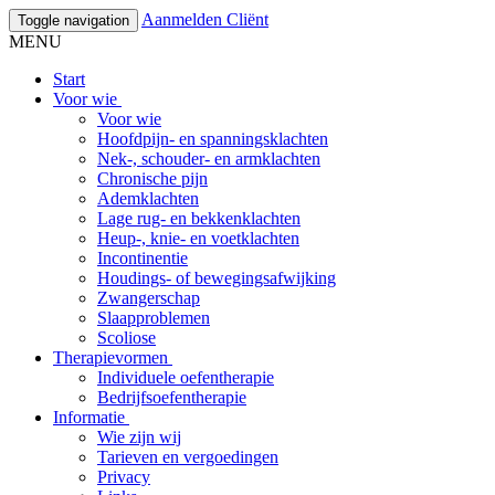
Aanmelden Cliënt
Toggle navigation
MENU
Start
Voor wie
Voor wie
Hoofdpijn- en spanningsklachten
Nek-, schouder- en armklachten
Chronische pijn
Ademklachten
Lage rug- en bekkenklachten
Heup-, knie- en voetklachten
Incontinentie
Houdings- of bewegingsafwijking
Zwangerschap
Slaapproblemen
Scoliose
Therapievormen
Individuele oefentherapie
Bedrijfsoefentherapie
Informatie
Wie zijn wij
Tarieven en vergoedingen
Privacy