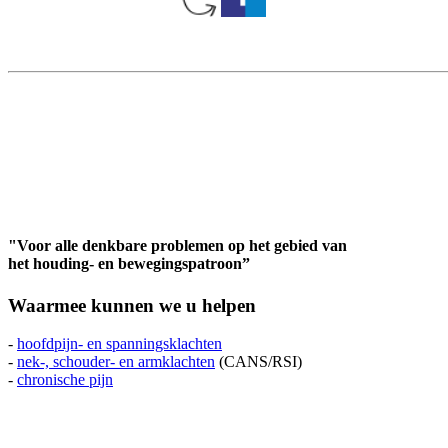
"Voor alle denkbare problemen op het gebied van
het houding- en bewegingspatroon”
Waarmee kunnen we u helpen
-
hoofdpijn- en spanningsklachten
-
nek-, schouder- en armklachten
(CANS/RSI)
-
chronische pijn